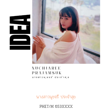
นางสาวนุชจรี ประจำสุข
PHET/M 653XXXX