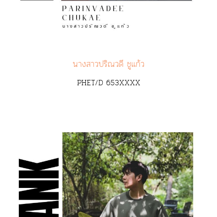
นางสาวปริณวดี ชูแก้ว
PHET/D 653XXXX