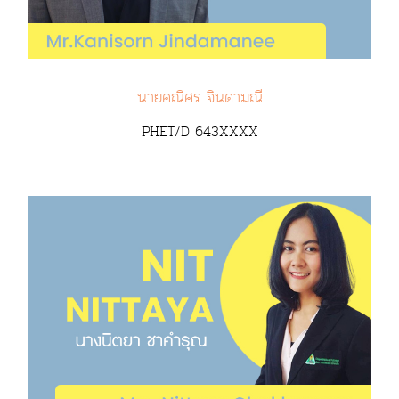
นายคณิศร จินดามณี
PHET/D 643XXXX