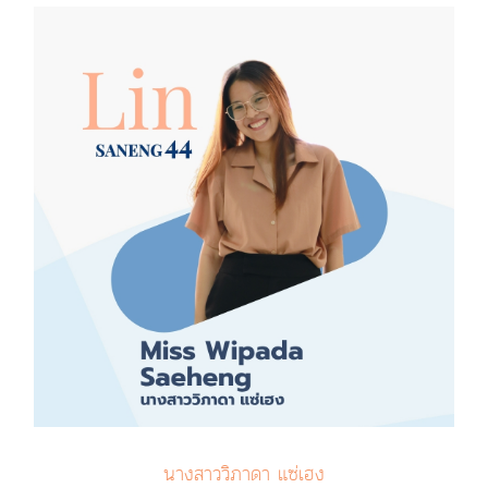
นางสาววิภาดา แซ่เฮง