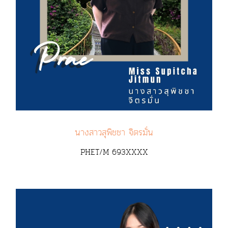
นางสาวสุพิชชา จิตรมั่น
PHET/M 693XXXX