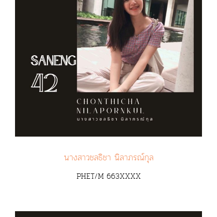
นางสาวชลธิชา นิลาภรณ์กุล
PHET/M 663XXXX