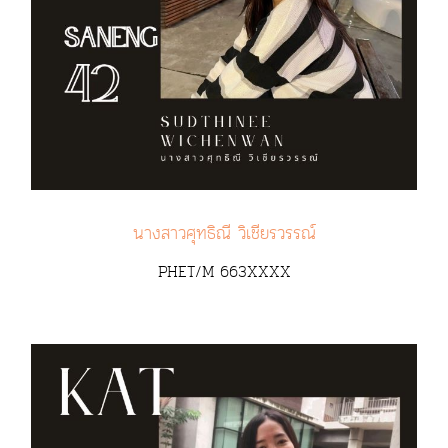
นางสาวศุทธิณี วิเชียรวรรณ์
PHET/M 663XXXX