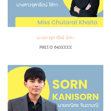
นางสาวจุฑารัตน์ ไข่ทา
PHET/D 643XXXX