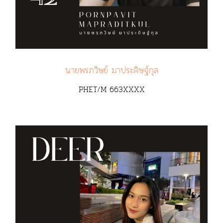
นายพรภวิษย์ มาประดิษฐ์กุล
PHET/M 663XXXX