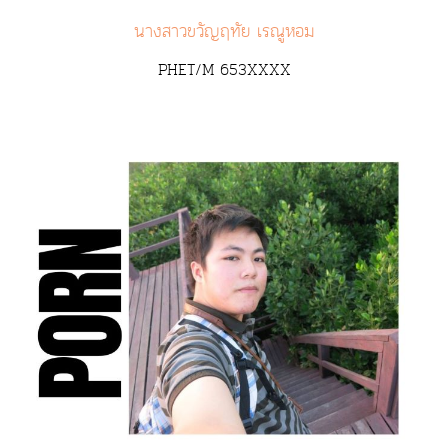
นางสาวขวัญฤทัย เรณูหอม
PHET/M 653XXXX