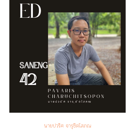
นายปวริศ จารุชิตโสภณ